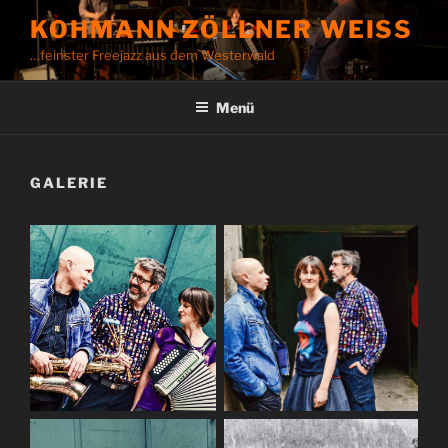
Zum
KOHMANN ZÖLLNER WEISS
Inhalt
…feinster Freejazz aus dem Westerwald
springen
Menü
GALERIE